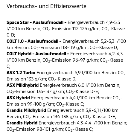
Verbrauchs- und Effizienzwerte
Space Star - Auslaufmodell -
Energieverbrauch 4,9-5,5
l/100 km Benzin; CO
-Emission 112-125 g/km; CO
-Klasse
2
2
C-D;
COLT 1.0 - Auslaufmodell -
Energieverbrauch 5,2-5,3 l/100
km Benzin; CO
-Emission 118-119 g/km; CO
-Klasse D;
2
2
COLT Hybrid - Auslaufmodell -
Energieverbrauch 4,2-4,3
l/100 km Benzin; CO
-Emission 96-97 g/km; CO
-Klasse
2
2
C;
ASX 1.2 Turbo
Energieverbrauch 5,9 l/100 km Benzin; CO
-
2
Emission 133 g/km; CO
-Klasse D;
2
ASX Mildhybrid
Energieverbrauch 6,0 l/100 km Benzin;
CO
-Emission 135-137 g/km; CO
-Klasse D-E;
2
2
ASX Hybrid
Energieverbrauch 4,4 l/100 km Benzin; CO
-
2
Emission 99-100 g/km; CO
-Klasse C;
2
Grandis Mildhybrid
Energieverbrauch 5,9-6,1 l/100 km
Benzin; CO
-Emission 134-138 g/km; CO
-Klasse D-E;
2
2
Grandis Hybrid
Energieverbrauch 4,3-4,4 l/100 km Benzin;
CO
-Emission 98-101 g/km; CO
-Klasse C;
2
2