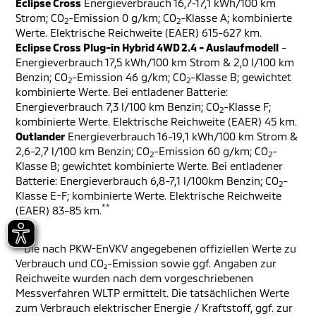
Eclipse Cross
Energieverbrauch 16,7-17,1 kWh/100 km
Strom; CO
-Emission 0 g/km; CO
-Klasse A; kombinierte
2
2
Werte. Elektrische Reichweite (EAER) 615-627 km.
Eclipse Cross Plug-in Hybrid 4WD 2.4 - Auslaufmodell
-
Energieverbrauch 17,5 kWh/100 km Strom & 2,0 l/100 km
Benzin; CO
-Emission 46 g/km; CO
-Klasse B; gewichtet
2
2
kombinierte Werte. Bei entladener Batterie:
Energieverbrauch 7,3 l/100 km Benzin; CO
-Klasse F;
2
kombinierte Werte. Elektrische Reichweite (EAER) 45 km.
Outlander
Energieverbrauch 16-19,1 kWh/100 km Strom &
2,6-2,7 l/100 km Benzin; CO
-Emission 60 g/km; CO
-
2
2
Klasse B; gewichtet kombinierte Werte. Bei entladener
Batterie: Energieverbrauch 6,8-7,1 l/100km Benzin; CO
-
2
Klasse E-F; kombinierte Werte. Elektrische Reichweite
**
(EAER) 83-85 km.
**
Die nach PKW-EnVKV angegebenen offiziellen Werte zu
Verbrauch und CO₂-Emission sowie ggf. Angaben zur
Reichweite wurden nach dem vorgeschriebenen
Messverfahren WLTP ermittelt. Die tatsächlichen Werte
zum Verbrauch elektrischer Energie / Kraftstoff, ggf. zur